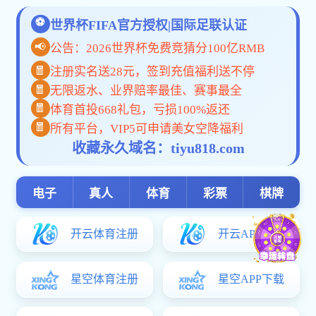
学校概况
全景三中
澳门大金沙
教研之窗
德育天地
app管理
转发保定市澳门大金沙app局关于进一步加强
校园风光
学校概况
转发关于开展有偿补课整治省级督查的通知
三中学子勇夺冠军和季军，独占"省一"人数三
学校简介
金沙
学校荣誉
联系我们
校园风光
校园新闻