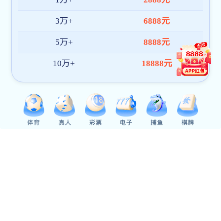
三中欢迎你
保定三中“澳门大金沙app澳门
大金沙app论坛”
立“地”成才通古今，存“理”得道显雄才|保定三中高一初高中衔接...
2022
高屋建瓴，破雾领航|保定三中高一初高中衔接课纪实
2022
与国际接轨，展三中风彩|保定三中高一初高中衔接课纪实
2022
醍醐灌顶，发人深省|保定三中高一初高中衔接课纪实
2022
博古通今，方为大儒|保定三中高一初高中衔接课纪实
2022
校园新貌1.jpg
校园新貌2.jpg