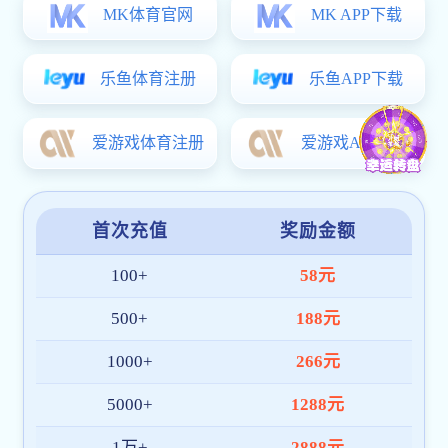
保定三中实验学校教师招聘启事
2026
区
金沙国际app,澳门大金沙app 2026级拔尖人才创新培养实验项目成绩
2026
查询及报...
金
金沙国际app,澳门大金沙app校园维护维修服务项目成交公告
2026
校
金沙国际app,澳门大金沙app校园维护维修服务项目竞争性磋商公告
2026
金沙国际app,澳门大金沙app教室护眼灯改造采购项目中标候选人公示
2026
保定三中第六届澳门大金沙
保定三中第六届澳门大金沙
美
app论坛
app论坛